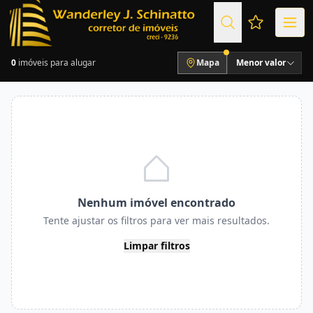
Favoritos (
0
imóveis para alugar
Mapa
Menor valor
Nenhum imóvel encontrado
Tente ajustar os filtros para ver mais resultados.
Limpar filtros