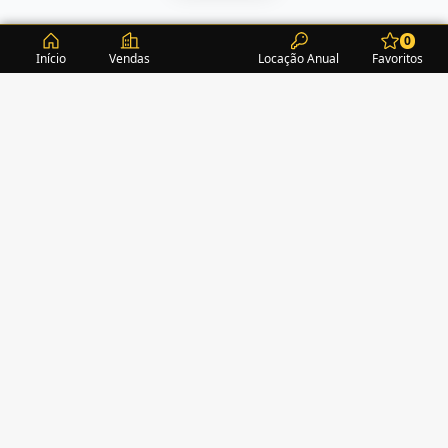
0
Início
Vendas
Locação Anual
Favoritos
CONDOMÍNIOS / EDIFÍCIOS
ITAPEMA
TURMALINA RESIDENCE
(1)
ALEXANDRITA RESIDENCE
(1)
AMAZONITA TOWERS RESIDENCE
(0)
AMETISTA HOME CLUB
(1)
AMETRINA RESIDENCE
(1)
AMON RÁ TOWER
(2)