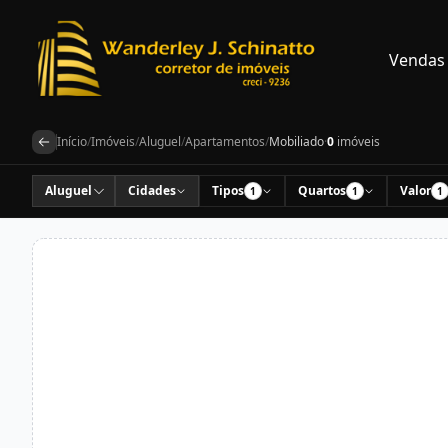
Vendas
Início
/
Imóveis
/
Aluguel
/
Apartamentos
/
Mobiliado
·
0
imóveis
Aluguel
Cidades
Tipos
Quartos
Valor
1
1
1