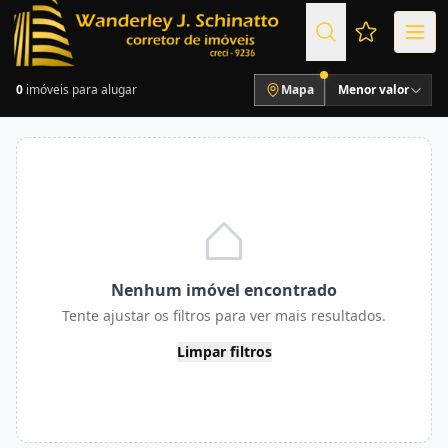
Favoritos (
0
imóveis para alugar
Mapa
Menor valor
Nenhum imóvel encontrado
Tente ajustar os filtros para ver mais resultados.
Limpar filtros