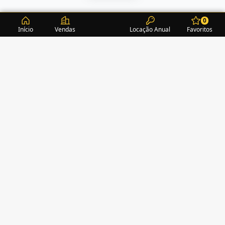
0
Início
Vendas
Locação Anual
Favoritos
CONDOMÍNIOS / EDIFÍCIOS
ITAPEMA
TURMALINA RESIDENCE
(1)
ALEXANDRITA RESIDENCE
(1)
AMAZONITA TOWERS RESIDENCE
(0)
AMETISTA HOME CLUB
(1)
AMETRINA RESIDENCE
(1)
AMON RÁ TOWER
(2)