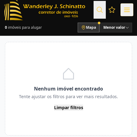
Favoritos (
0
imóveis para alugar
Mapa
Menor valor
Nenhum imóvel encontrado
Tente ajustar os filtros para ver mais resultados.
Limpar filtros