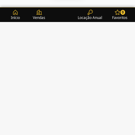
0
Início
Vendas
Locação Anual
Favoritos
CONDOMÍNIOS / EDIFÍCIOS
ITAPEMA
TURMALINA RESIDENCE
(1)
ACROPOLE
(2)
ALEXANDRITA RESIDENCE
(1)
AMAZONITA TOWERS RESIDENCE
(0)
AMETISTA HOME CLUB
(1)
AMETRINA RESIDENCE
(1)