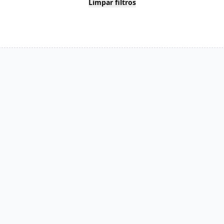
Limpar filtros