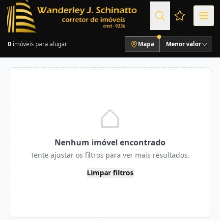
Favoritos (
0
imóveis para alugar
Mapa
Menor valor
Nenhum imóvel encontrado
Tente ajustar os filtros para ver mais resultados.
Limpar filtros