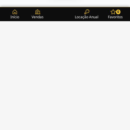
0
Início
Vendas
Locação Anual
Favoritos
CONDOMÍNIOS / EDIFÍCIOS
ITAPEMA
TURMALINA RESIDENCE
(1)
ACROPOLE
(2)
ALEXANDRITA RESIDENCE
(1)
AMAZONITA TOWERS RESIDENCE
(0)
AMETISTA HOME CLUB
(1)
AMETRINA RESIDENCE
(1)