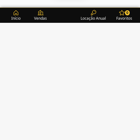
0
Início
Vendas
Locação Anual
Favoritos
CONDOMÍNIOS / EDIFÍCIOS
ITAPEMA
TURMALINA RESIDENCE
(1)
ACROPOLE
(2)
ALEXANDRITA RESIDENCE
(1)
AMAZONITA TOWERS RESIDENCE
(0)
AMETISTA HOME CLUB
(1)
AMETRINA RESIDENCE
(1)