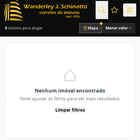
Favoritos (
0
imóveis para alugar
Mapa
Menor valor
Nenhum imóvel encontrado
Tente ajustar os filtros para ver mais resultados.
Limpar filtros