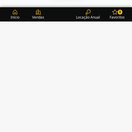
0
Início
Vendas
Locação Anual
Favoritos
CONDOMÍNIOS / EDIFÍCIOS
ITAPEMA
TURMALINA RESIDENCE
(1)
ALEXANDRITA RESIDENCE
(1)
AMAZONITA TOWERS RESIDENCE
(0)
AMETISTA HOME CLUB
(1)
AMETRINA RESIDENCE
(1)
AMON RÁ TOWER
(2)