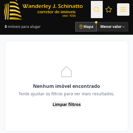
Favoritos (
0
imóveis para alugar
Mapa
Menor valor
Nenhum imóvel encontrado
Tente ajustar os filtros para ver mais resultados.
Limpar filtros