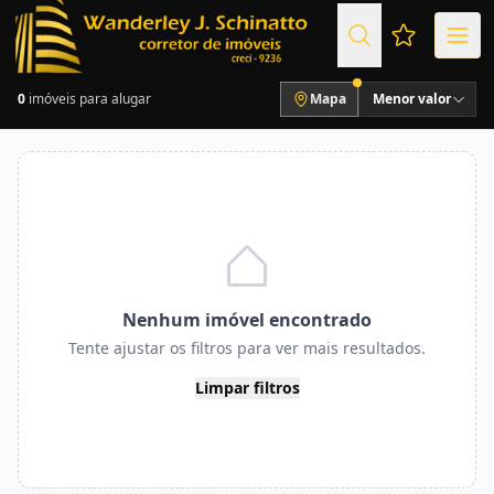
Favoritos (
0
imóveis para alugar
Mapa
Menor valor
Nenhum imóvel encontrado
Tente ajustar os filtros para ver mais resultados.
Limpar filtros