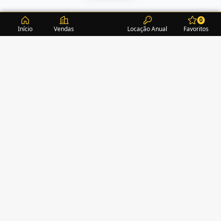
0
Início
Vendas
Locação Anual
Favoritos
CONDOMÍNIOS / EDIFÍCIOS
ITAPEMA
TURMALINA RESIDENCE
(1)
ALEXANDRITA RESIDENCE
(1)
AMAZONITA TOWERS RESIDENCE
(0)
AMETISTA HOME CLUB
(1)
AMETRINA RESIDENCE
(1)
AMON RÁ TOWER
(2)