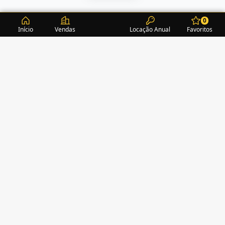
0
Início
Vendas
Locação Anual
Favoritos
CONDOMÍNIOS / EDIFÍCIOS
ITAPEMA
TURMALINA RESIDENCE
(1)
ALEXANDRITA RESIDENCE
(1)
AMAZONITA TOWERS RESIDENCE
(0)
AMETISTA HOME CLUB
(1)
AMETRINA RESIDENCE
(1)
AMON RÁ TOWER
(2)