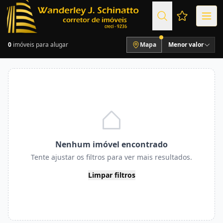
Favoritos (
0
imóveis para alugar
Mapa
Menor valor
Nenhum imóvel encontrado
Tente ajustar os filtros para ver mais resultados.
Limpar filtros