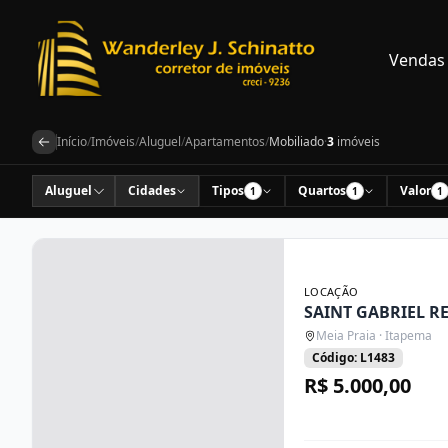
Vendas
Início
/
Imóveis
/
Aluguel
/
Apartamentos
/
Mobiliado
·
3
imóveis
Aluguel
Cidades
Tipos
Quartos
Valor
1
1
1
LOCAÇÃO
SAINT GABRIEL R
Meia Praia · Itapema
Código: L1483
R$ 5.000,00