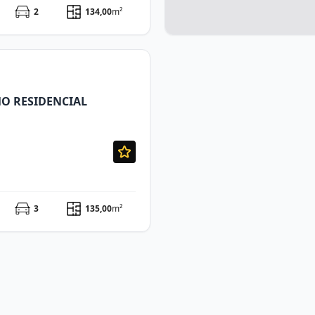
2
134,00
m²
O RESIDENCIAL
3
135,00
m²