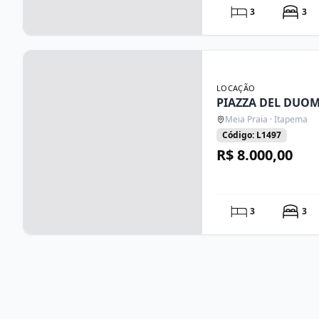
3
3
LOCAÇÃO
PIAZZA DEL DUOM
Meia Praia · Itapema
Código: L1497
R$ 8.000,00
3
3