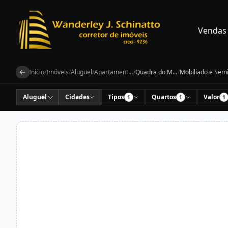
Vendas
Início
/
Imóveis
/
Aluguel
/
Apartamentos
/
Quadra do Mar
/
Aluguel
Cidades
Tipos
Quartos
Valor
1
1
1