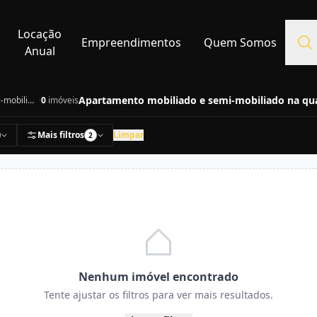
Locação
Empreendimentos
Quem Somos
Anual
Mobiliado e Semi-mobiliado
·
0
imóveis
Mais filtros
Limpar
2
Nenhum imóvel encontrado
Tente ajustar os filtros para ver mais resultados.