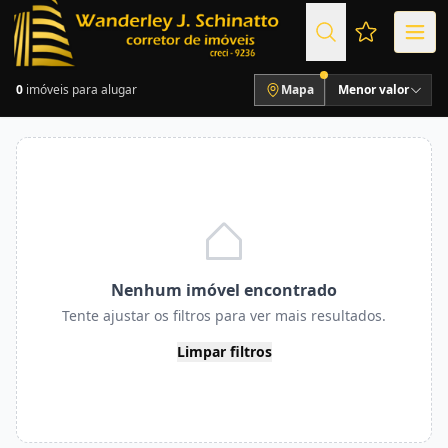
Favoritos (
0
imóveis para alugar
Mapa
Menor valor
Nenhum imóvel encontrado
Tente ajustar os filtros para ver mais resultados.
Limpar filtros