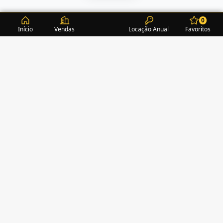
0
Início
Vendas
Locação Anual
Favoritos
CONDOMÍNIOS / EDIFÍCIOS
ITAPEMA
TURMALINA RESIDENCE
(1)
ACROPOLE
(2)
ALEXANDRITA RESIDENCE
(1)
AMAZONITA TOWERS RESIDENCE
(0)
AMETISTA HOME CLUB
(1)
AMETRINA RESIDENCE
(1)