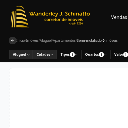
Vendas
Início
/
Imóveis
/
Aluguel
/
Apartamentos
/
Semi-mobiliado
·
0
imóveis
Aluguel
Cidades
Tipos
Quartos
Valor
1
1
1