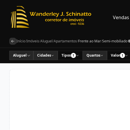
Vendas
Início
/
Imóveis
/
Aluguel
/
Apartamentos
/
Frente ao Mar
/
Semi-mobiliado
·
Aluguel
Cidades
Tipos
Quartos
Valor
1
1