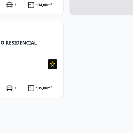
2
134,00
m²
O RESIDENCIAL
3
135,00
m²