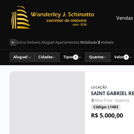
Vendas
Início
/
Imóveis
/
Aluguel
/
Apartamentos
/
Mobiliado
·
3
imóveis
Aluguel
Cidades
Tipos
Quartos
Valor
1
1
LOCAÇÃO
SAINT GABRIEL R
Meia Praia · Itapema
Código: L1483
R$ 5.000,00