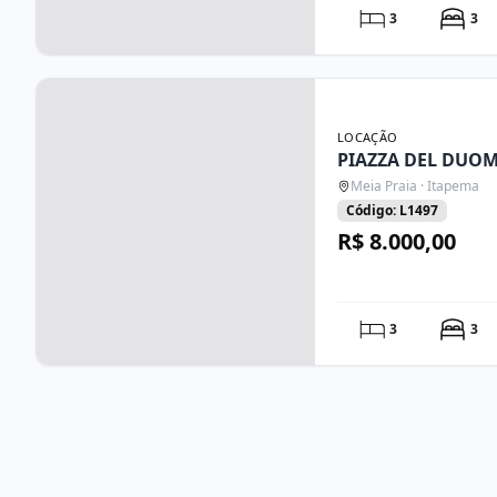
3
3
LOCAÇÃO
PIAZZA DEL DUOM
Meia Praia · Itapema
Código: L1497
R$ 8.000,00
3
3