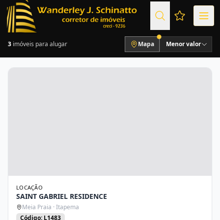
Favoritos (
3
imóveis para alugar
Mapa
Menor valor
LOCAÇÃO
SAINT GABRIEL RESIDENCE
Meia Praia · Itapema
Código: L1483