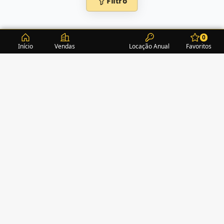
Filtro
0
Início
Vendas
Locação Anual
Favoritos
CONDOMÍNIOS / EDIFÍCIOS
ITAPEMA
TURMALINA RESIDENCE
(1)
ALEXANDRITA RESIDENCE
(1)
AMAZONITA TOWERS RESIDENCE
(0)
AMETISTA HOME CLUB
(1)
AMETRINA RESIDENCE
(1)