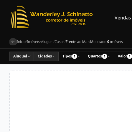
Vendas
Início
/
Imóveis
/
Aluguel
/
Casas
/
Frente ao Mar
/
Mobiliado
·
0
imóveis
Aluguel
Cidades
Tipos
Quartos
Valor
1
1
1