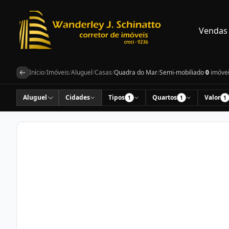
Vendas
Início
/
Imóveis
/
Aluguel
/
Casas
/
Quadra do Mar
/
Semi-mobiliado
·
0
imóve
Aluguel
Cidades
Tipos
Quartos
Valor
1
1
1