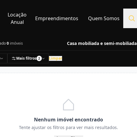
Locação
Empreendimentos
Quem Somos
Anual
Casa mobiliada e semi-mobiliada
iado
·
0
imóveis
Mais filtros
Limpar
2
Nenhum imóvel encontrado
Tente ajustar os filtros para ver mais resultados.