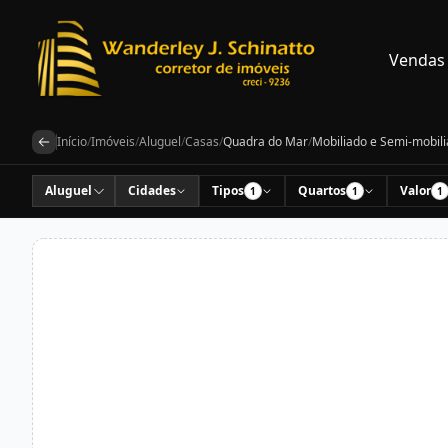
Vendas
Início
/
Imóveis
/
Aluguel
/
Casas
/
Quadra do Mar
/
Mobiliado e Semi-mobil
Aluguel
Cidades
Tipos
Quartos
Valor
1
1
1