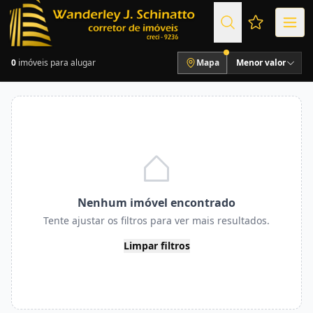
Favoritos (
0
imóveis para alugar
Mapa
Menor valor
Nenhum imóvel encontrado
Tente ajustar os filtros para ver mais resultados.
Limpar filtros