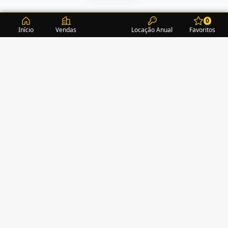
0
Início
Vendas
Locação Anual
Favoritos
CONDOMÍNIOS / EDIFÍCIOS
ITAPEMA
TURMALINA RESIDENCE
(1)
ALEXANDRITA RESIDENCE
(1)
AMAZONITA TOWERS RESIDENCE
(0)
AMETISTA HOME CLUB
(1)
AMETRINA RESIDENCE
(1)
AMON RÁ TOWER
(2)