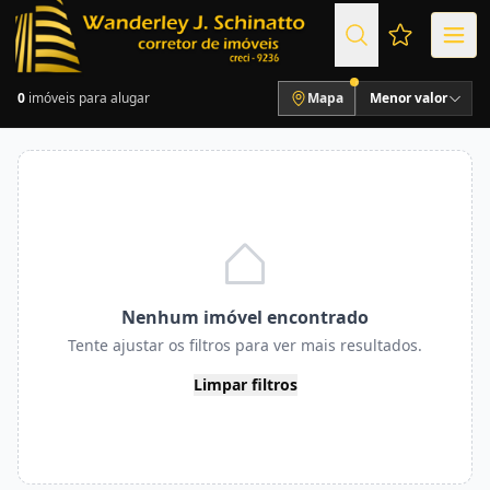
Favoritos (
0
imóveis para alugar
Mapa
Menor valor
Nenhum imóvel encontrado
Tente ajustar os filtros para ver mais resultados.
Limpar filtros