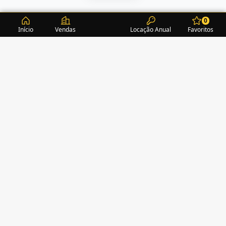
0
Início
Vendas
Locação Anual
Favoritos
CONDOMÍNIOS / EDIFÍCIOS
ITAPEMA
TURMALINA RESIDENCE
(1)
ACROPOLE
(2)
ALEXANDRITA RESIDENCE
(1)
AMAZONITA TOWERS RESIDENCE
(0)
AMETISTA HOME CLUB
(1)
AMETRINA RESIDENCE
(1)