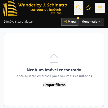
Favoritos (
0
imóveis para alugar
Mapa
Menor valor
Nenhum imóvel encontrado
Tente ajustar os filtros para ver mais resultados.
Limpar filtros