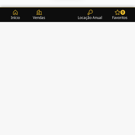
0
Início
Vendas
Locação Anual
Favoritos
CONDOMÍNIOS / EDIFÍCIOS
ITAPEMA
TURMALINA RESIDENCE
(1)
ACROPOLE
(2)
ALEXANDRITA RESIDENCE
(1)
AMAZONITA TOWERS RESIDENCE
(0)
AMETISTA HOME CLUB
(1)
AMETRINA RESIDENCE
(1)