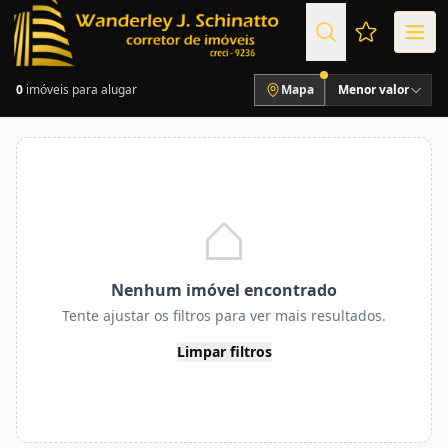
Favoritos (
0
imóveis para alugar
Mapa
Menor valor
Nenhum imóvel encontrado
Tente ajustar os filtros para ver mais resultados.
Limpar filtros