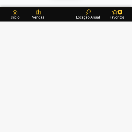
0
Início
Vendas
Locação Anual
Favoritos
CONDOMÍNIOS / EDIFÍCIOS
ITAPEMA
TURMALINA RESIDENCE
(1)
ACROPOLE
(2)
ALEXANDRITA RESIDENCE
(1)
AMAZONITA TOWERS RESIDENCE
(0)
AMETISTA HOME CLUB
(1)
AMETRINA RESIDENCE
(1)