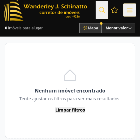
Favoritos (
0
imóveis para alugar
Mapa
Menor valor
Nenhum imóvel encontrado
Tente ajustar os filtros para ver mais resultados.
Limpar filtros