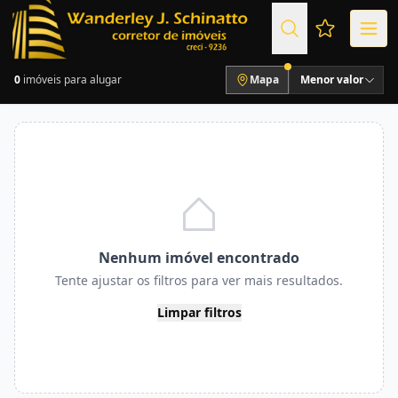
Favoritos (
0
imóveis para alugar
Mapa
Menor valor
Nenhum imóvel encontrado
Tente ajustar os filtros para ver mais resultados.
Limpar filtros