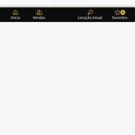
0
Início
Vendas
Locação Anual
Favoritos
CONDOMÍNIOS / EDIFÍCIOS
ITAPEMA
TURMALINA RESIDENCE
(1)
ALEXANDRITA RESIDENCE
(1)
AMAZONITA TOWERS RESIDENCE
(0)
AMETISTA HOME CLUB
(1)
AMETRINA RESIDENCE
(1)
AMON RÁ TOWER
(2)