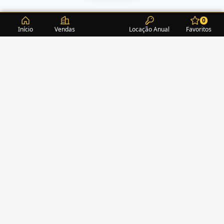
0
Início
Vendas
Locação Anual
Favoritos
CONDOMÍNIOS / EDIFÍCIOS
ITAPEMA
TURMALINA RESIDENCE
(1)
ACROPOLE
(2)
ALEXANDRITA RESIDENCE
(1)
AMAZONITA TOWERS RESIDENCE
(0)
AMETISTA HOME CLUB
(1)
AMETRINA RESIDENCE
(1)