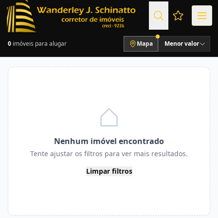
Favoritos (
0
imóveis para alugar
Mapa
Menor valor
Nenhum imóvel encontrado
Tente ajustar os filtros para ver mais resultados.
Limpar filtros