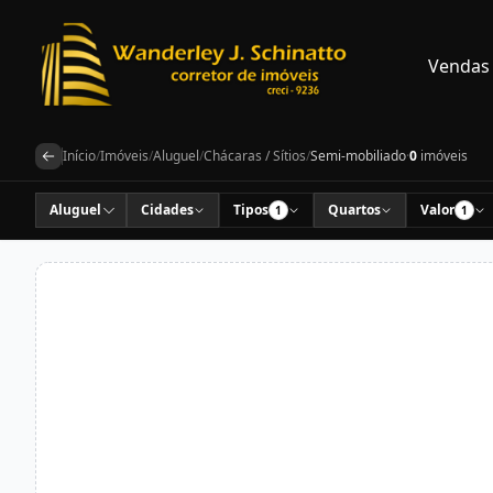
Vendas
Início
/
Imóveis
/
Aluguel
/
Chácaras / Sítios
/
Semi-mobiliado
·
0
imóveis
Aluguel
Cidades
Tipos
Quartos
Valor
1
1