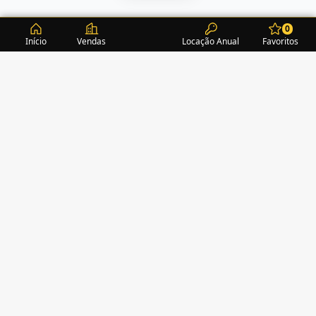
0
Início
Vendas
Locação Anual
Favoritos
CONDOMÍNIOS / EDIFÍCIOS
ITAPEMA
TURMALINA RESIDENCE
(1)
ALEXANDRITA RESIDENCE
(1)
AMAZONITA TOWERS RESIDENCE
(0)
AMETISTA HOME CLUB
(1)
AMETRINA RESIDENCE
(1)
AMON RÁ TOWER
(2)