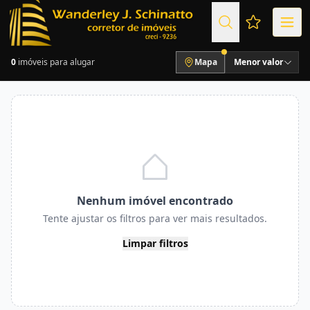
Favoritos (
0
imóveis para alugar
Mapa
Menor valor
Nenhum imóvel encontrado
Tente ajustar os filtros para ver mais resultados.
Limpar filtros