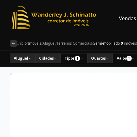
Vendas
Início
/
Imóveis
/
Aluguel
/
Terrenos Comerciais
/
Semi-mobiliado
·
0
imóveis
Aluguel
Cidades
Tipos
Quartos
Valor
1
1