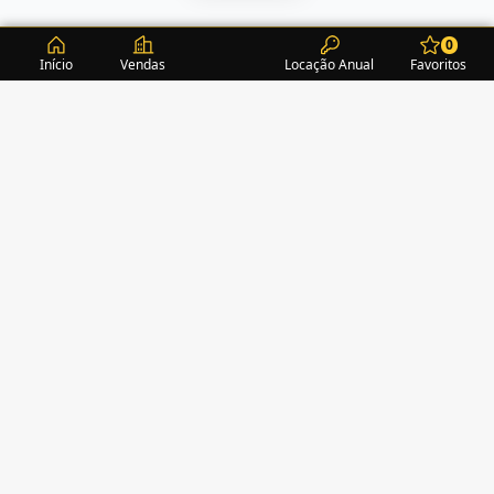
0
Início
Vendas
Locação Anual
Favoritos
CONDOMÍNIOS / EDIFÍCIOS
ITAPEMA
TURMALINA RESIDENCE
(1)
ACROPOLE
(2)
ALEXANDRITA RESIDENCE
(1)
AMAZONITA TOWERS RESIDENCE
(0)
AMETISTA HOME CLUB
(1)
AMETRINA RESIDENCE
(1)