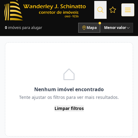
Favoritos (
0
imóveis para alugar
Mapa
Menor valor
Nenhum imóvel encontrado
Tente ajustar os filtros para ver mais resultados.
Limpar filtros