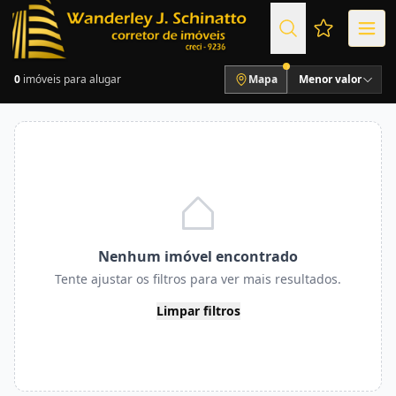
Favoritos (
0
imóveis para alugar
Mapa
Menor valor
Nenhum imóvel encontrado
Tente ajustar os filtros para ver mais resultados.
Limpar filtros