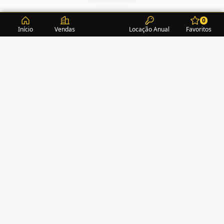
0
Início
Vendas
Locação Anual
Favoritos
CONDOMÍNIOS / EDIFÍCIOS
ITAPEMA
TURMALINA RESIDENCE
(1)
ALEXANDRITA RESIDENCE
(1)
AMAZONITA TOWERS RESIDENCE
(0)
AMETISTA HOME CLUB
(1)
AMETRINA RESIDENCE
(1)
AMON RÁ TOWER
(2)