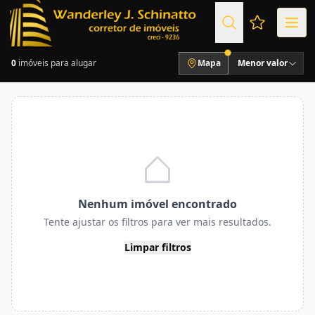
Favoritos (
0
imóveis para alugar
Mapa
Menor valor
Nenhum imóvel encontrado
Tente ajustar os filtros para ver mais resultados.
Limpar filtros