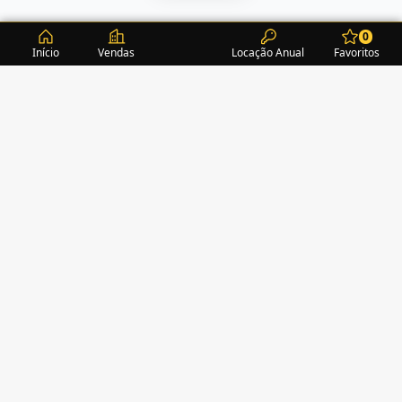
0
Início
Vendas
Locação Anual
Favoritos
CONDOMÍNIOS / EDIFÍCIOS
ITAPEMA
TURMALINA RESIDENCE
(1)
ALEXANDRITA RESIDENCE
(1)
AMAZONITA TOWERS RESIDENCE
(0)
AMETISTA HOME CLUB
(1)
AMETRINA RESIDENCE
(1)
AMON RÁ TOWER
(2)