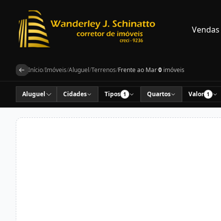
Vendas
Início
/
Imóveis
/
Aluguel
/
Terrenos
/
Frente ao Mar
·
0
imóveis
Aluguel
Cidades
Tipos
Quartos
Valor
1
1