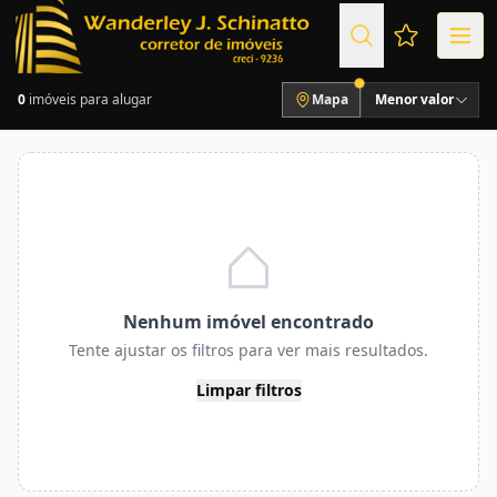
Favoritos (
0
imóveis para alugar
Mapa
Menor valor
Nenhum imóvel encontrado
Tente ajustar os filtros para ver mais resultados.
Limpar filtros