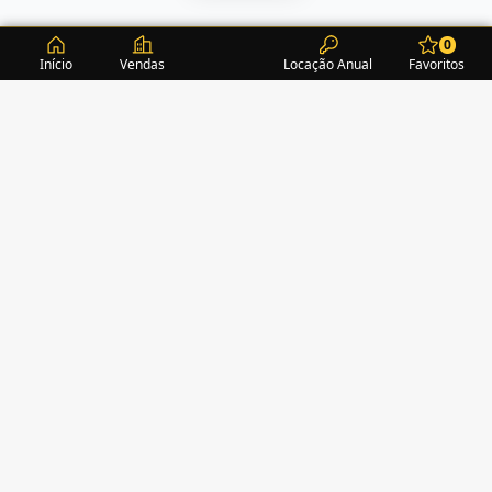
0
Início
Vendas
Locação Anual
Favoritos
CONDOMÍNIOS / EDIFÍCIOS
ITAPEMA
TURMALINA RESIDENCE
(1)
ALEXANDRITA RESIDENCE
(1)
AMAZONITA TOWERS RESIDENCE
(0)
AMETISTA HOME CLUB
(1)
AMETRINA RESIDENCE
(1)
AMON RÁ TOWER
(2)