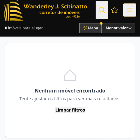
Favoritos (
0
imóveis para alugar
Mapa
Menor valor
Nenhum imóvel encontrado
Tente ajustar os filtros para ver mais resultados.
Limpar filtros