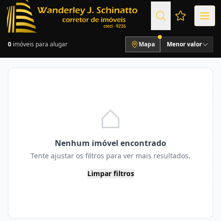
Favoritos (
0
imóveis para alugar
Mapa
Menor valor
Nenhum imóvel encontrado
Tente ajustar os filtros para ver mais resultados.
Limpar filtros