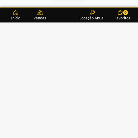
0
Início
Vendas
Locação Anual
Favoritos
CONDOMÍNIOS / EDIFÍCIOS
ITAPEMA
TURMALINA RESIDENCE
(1)
ACROPOLE
(2)
ALEXANDRITA RESIDENCE
(1)
AMAZONITA TOWERS RESIDENCE
(0)
AMETISTA HOME CLUB
(1)
AMETRINA RESIDENCE
(1)