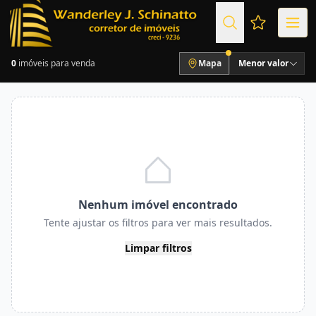
Favoritos (
0
imóveis para venda
Mapa
Menor valor
Nenhum imóvel encontrado
Tente ajustar os filtros para ver mais resultados.
Limpar filtros