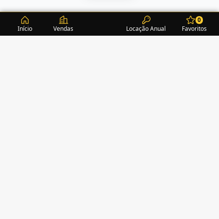
0
Início
Vendas
Locação Anual
Favoritos
CONDOMÍNIOS / EDIFÍCIOS
ITAPEMA
TURMALINA RESIDENCE
(1)
ALEXANDRITA RESIDENCE
(1)
AMAZONITA TOWERS RESIDENCE
(0)
AMETISTA HOME CLUB
(1)
AMETRINA RESIDENCE
(1)
AMON RÁ TOWER
(2)