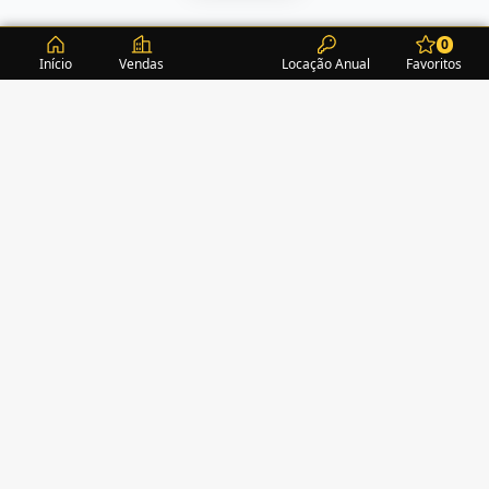
0
Início
Vendas
Locação Anual
Favoritos
CONDOMÍNIOS / EDIFÍCIOS
ITAPEMA
TURMALINA RESIDENCE
(1)
ACROPOLE
(2)
ALEXANDRITA RESIDENCE
(1)
AMAZONITA TOWERS RESIDENCE
(0)
AMETISTA HOME CLUB
(1)
AMETRINA RESIDENCE
(1)