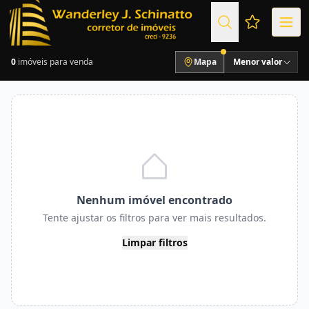
Favoritos (
0
imóveis para venda
Mapa
Menor valor
Nenhum imóvel encontrado
Tente ajustar os filtros para ver mais resultados.
Limpar filtros