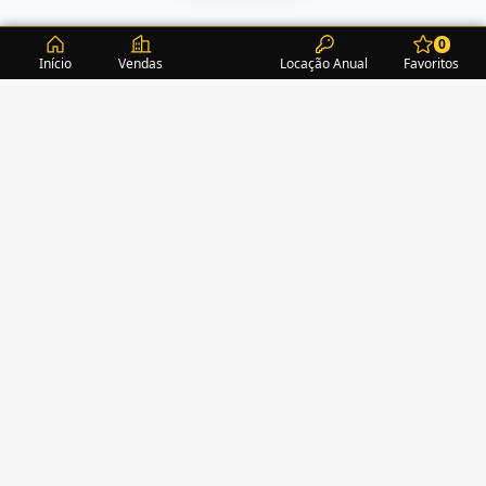
0
Início
Vendas
Locação Anual
Favoritos
CONDOMÍNIOS / EDIFÍCIOS
ITAPEMA
TURMALINA RESIDENCE
(1)
ACROPOLE
(2)
ALEXANDRITA RESIDENCE
(1)
AMAZONITA TOWERS RESIDENCE
(0)
AMETISTA HOME CLUB
(1)
AMETRINA RESIDENCE
(1)