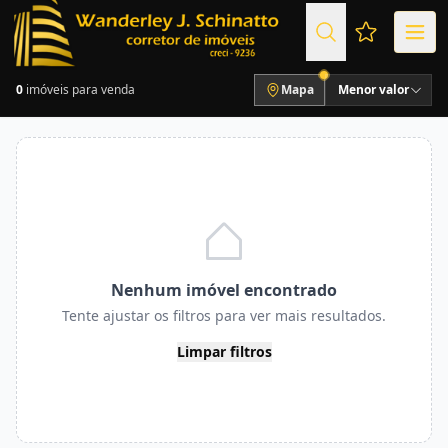
Favoritos (
0
imóveis para venda
Mapa
Menor valor
Nenhum imóvel encontrado
Tente ajustar os filtros para ver mais resultados.
Limpar filtros