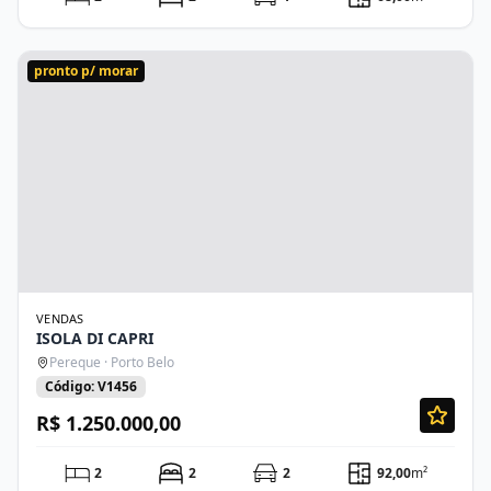
pronto p/ morar
VENDAS
ISOLA DI CAPRI
Pereque · Porto Belo
Código: V1456
R$ 1.250.000,00
2
2
2
92,00
m²