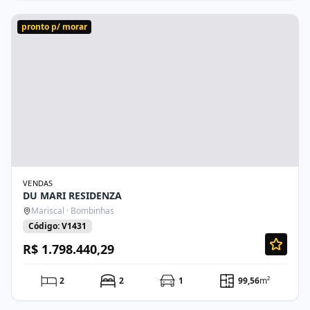
pronto p/ morar
VENDAS
DU MARI RESIDENZA
Mariscal · Bombinhas
Código: V1431
R$ 1.798.440,29
2
2
1
99,56
m²