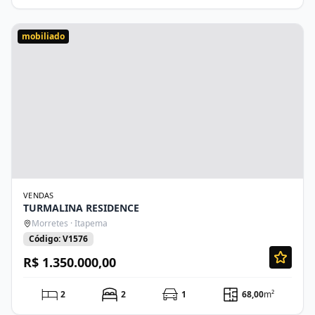
mobiliado
VENDAS
TURMALINA RESIDENCE
Morretes · Itapema
Código: V1576
R$ 1.350.000,00
2
2
1
68,00
m²