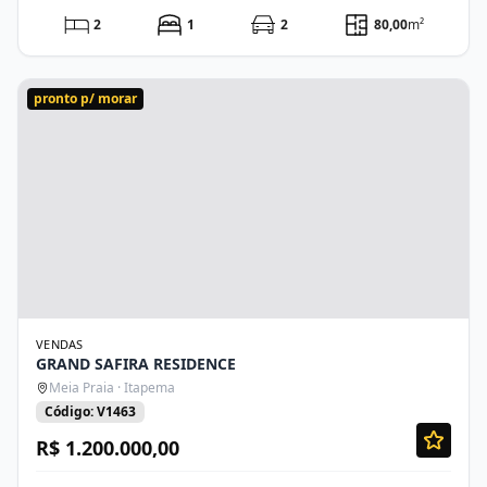
2
1
2
80,00
m²
pronto p/ morar
VENDAS
GRAND SAFIRA RESIDENCE
Meia Praia · Itapema
Código: V1463
R$ 1.200.000,00