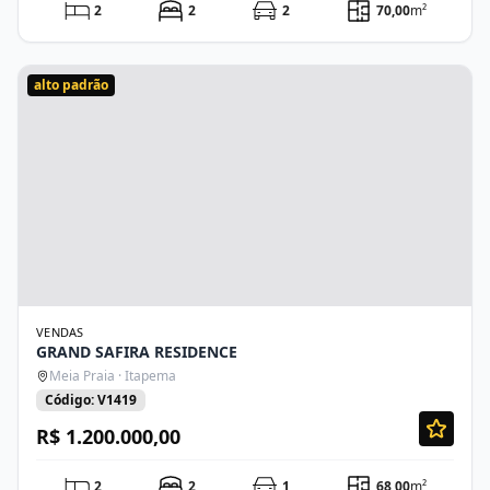
2
2
2
70,00
m²
alto padrão
VENDAS
GRAND SAFIRA RESIDENCE
Meia Praia · Itapema
Código: V1419
R$ 1.200.000,00
2
2
1
68,00
m²