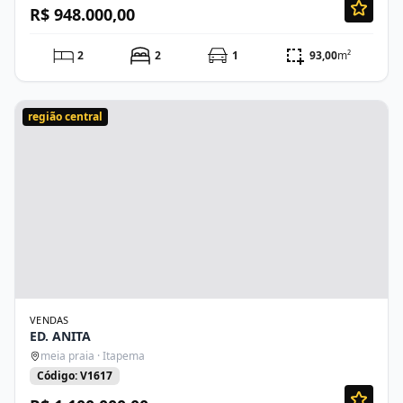
R$ 948.000,00
2
2
1
93,00
m²
região central
VENDAS
ED. ANITA
meia praia · Itapema
Código: V1617