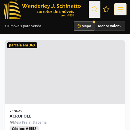
Favoritos (
10
imóveis para venda
Mapa
Menor valor
parcela em 36X
VENDAS
ACROPOLE
Meia Praia · Itapema
Código: V1552