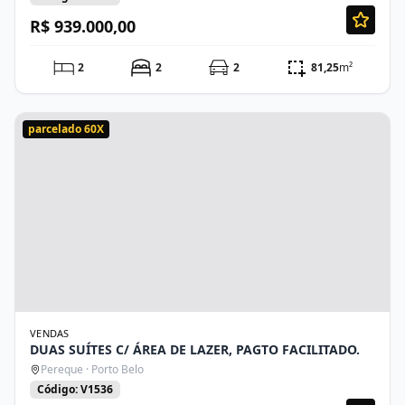
R$ 939.000,00
2
2
2
81,25
m²
parcelado 60X
VENDAS
DUAS SUÍTES C/ ÁREA DE LAZER, PAGTO FACILITADO.
Pereque · Porto Belo
Código: V1536