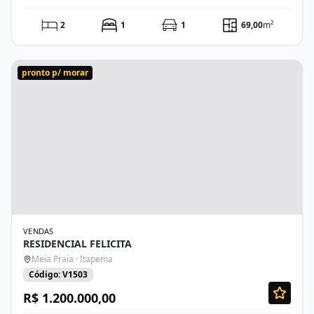
2
1
1
69,00
m²
pronto p/ morar
VENDAS
RESIDENCIAL FELICITA
Meia Praia · Itapema
Código: V1503
R$ 1.200.000,00