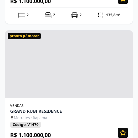
R$ 1.100.000,00
2
2
2
135,8
m²
pronto p/ morar
VENDAS
GRAND RUBI RESIDENCE
Morretes · Itapema
Código: V1470
R$ 1.100.000,00