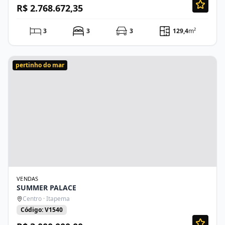
R$ 2.768.672,35
3
3
3
129,4
m²
pertinho do mar
VENDAS
SUMMER PALACE
Centro · Itapema
Código: V1540