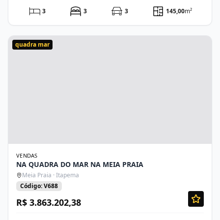
3
3
3
145,00
m²
quadra mar
VENDAS
NA QUADRA DO MAR NA MEIA PRAIA
Meia Praia · Itapema
Código: V688
R$ 3.863.202,38