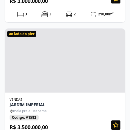
R$ 3.000.000,00
3
3
2
210,00
m²
ao lado do píer
VENDAS
JARDIM IMPERIAL
meia praia · Itapema
Código: V1582
R$ 3.500.000,00