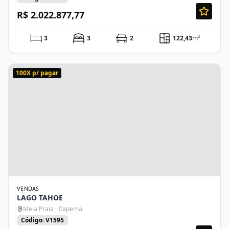
R$ 2.022.877,77
3
3
2
122,43
m²
100X p/ pagar
VENDAS
LAGO TAHOE
Meia Praia · Itapema
Código: V1595