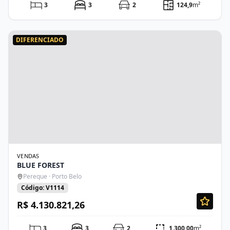
3
3
2
124,9
m²
DIFERENCIADO
VENDAS
BLUE FOREST
Pereque · Porto Belo
Código: V1114
R$ 4.130.821,26
3
3
2
1.300,00
m²