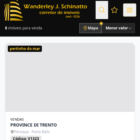
Favoritos (
8
imóveis para venda
Mapa
Menor valor
pertinho do mar
VENDAS
PROVINCE DI TRENTO
Pereque · Porto Belo
Código: V1323