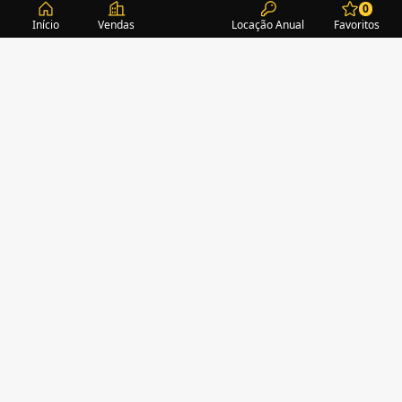
0
Início
Vendas
Locação Anual
Favoritos
CONDOMÍNIOS / EDIFÍCIOS
ITAPEMA
TURMALINA RESIDENCE
(1)
ACROPOLE
(2)
ALEXANDRITA RESIDENCE
(1)
AMAZONITA TOWERS RESIDENCE
(0)
AMETISTA HOME CLUB
(1)
AMETRINA RESIDENCE
(1)
AMON RÁ TOWER
(2)