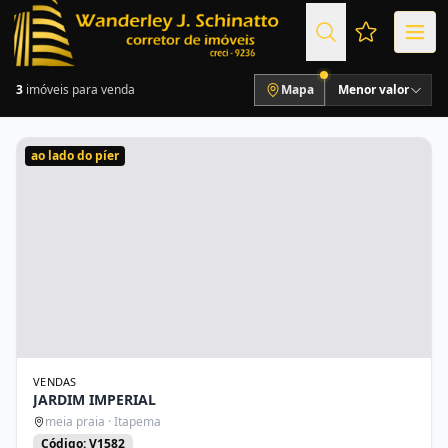
Favoritos (
3
imóveis para venda
Mapa
Menor valor
ao lado do píer
VENDAS
JARDIM IMPERIAL
meia praia · Itapema
Código: V1582