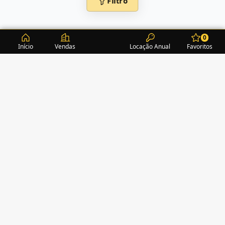
Filtro
0
Início
Vendas
Locação Anual
Favoritos
CONDOMÍNIOS / EDIFÍCIOS
ITAPEMA
TURMALINA RESIDENCE
(1)
ALEXANDRITA RESIDENCE
(1)
AMAZONITA TOWERS RESIDENCE
(0)
AMETISTA HOME CLUB
(1)
AMETRINA RESIDENCE
(1)