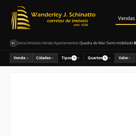
Vendas
Início
/
Imóveis
/
Venda
/
Apartamentos
/
Quadra do Mar
/
Semi-mobiliado
·
0
Venda
Cidades
Tipos
Quartos
Valor
1
1