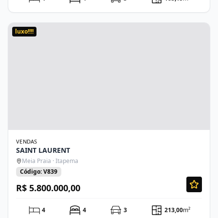
luxo!!!!
VENDAS
SAINT LAURENT
Meia Praia · Itapema
Código: V839
R$ 5.800.000,00
4
4
3
213,00
m²