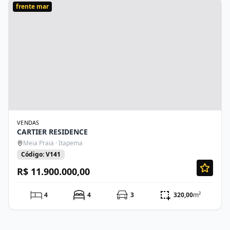
frente mar
VENDAS
CARTIER RESIDENCE
Meia Praia · Itapema
Código: V141
R$ 11.900.000,00
4
4
3
320,00
m²