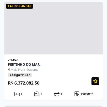
1 AP POR ANDAR
VENDAS
PERTINHO DO MAR.
Meia Praia · Itapema
Código: V1337
R$ 6.372.082,50
4
4
3
190,00
m²