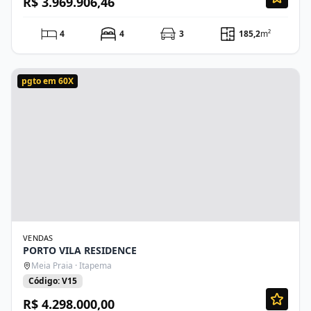
R$ 3.969.906,46
4
4
3
185,2
m²
pgto em 60X
VENDAS
PORTO VILA RESIDENCE
Meia Praia · Itapema
Código: V15
R$ 4.298.000,00