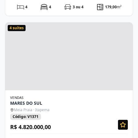
4
4
3 ou 4
179,00
m²
4 suítes
VENDAS
MARES DO SUL
Meia Praia · Itapema
Código: V1371
R$ 4.820.000,00