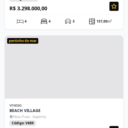
R$ 3.298.000,00
4
4
3
157,00
m²
pertinho do mar
VENDAS
BEACH VILLAGE
Meia Praia · Itapema
Código: V689