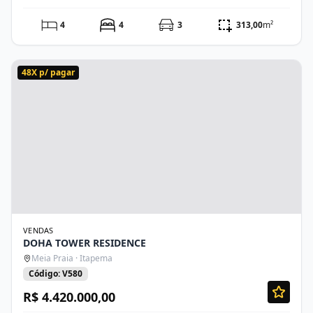
4
4
3
313,00
m²
48X p/ pagar
VENDAS
DOHA TOWER RESIDENCE
Meia Praia · Itapema
Código: V580
R$ 4.420.000,00