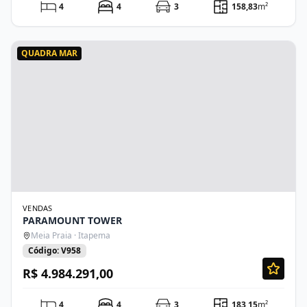
4
4
3
158,83
m²
QUADRA MAR
VENDAS
PARAMOUNT TOWER
Meia Praia · Itapema
Código: V958
R$ 4.984.291,00
4
4
3
183,15
m²