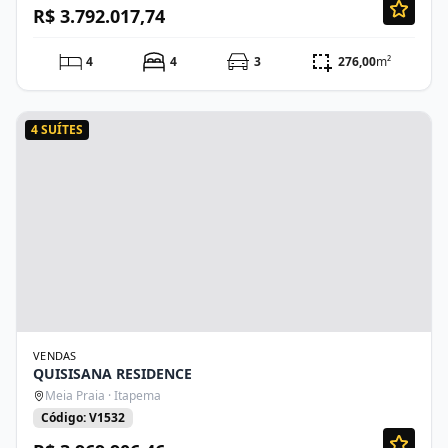
R$ 3.792.017,74
4
4
3
276,00
m²
4 SUÍTES
VENDAS
QUISISANA RESIDENCE
Meia Praia · Itapema
Código: V1532