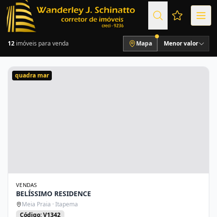
Favoritos (
12
imóveis para venda
Mapa
Menor valor
quadra mar
VENDAS
BELÍSSIMO RESIDENCE
Meia Praia · Itapema
Código: V1342