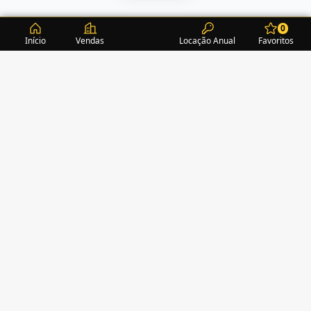
0
Início
Vendas
Locação Anual
Favoritos
CONDOMÍNIOS / EDIFÍCIOS
ITAPEMA
TURMALINA RESIDENCE
(1)
ALEXANDRITA RESIDENCE
(1)
AMAZONITA TOWERS RESIDENCE
(0)
AMETISTA HOME CLUB
(1)
AMETRINA RESIDENCE
(1)
AMON RÁ TOWER
(2)