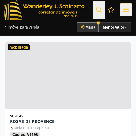
Favoritos (
1
imóvel para venda
Mapa
Menor valor
mobiliada
VENDAS
ROSAS DE PROVENCE
Meia Praia · Itapema
Código: V1593