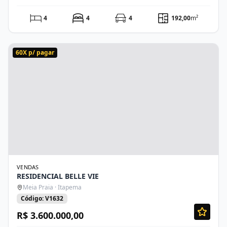
4
4
4
192,00
m²
60X p/ pagar
VENDAS
RESIDENCIAL BELLE VIE
Meia Praia · Itapema
Código: V1632
R$ 3.600.000,00