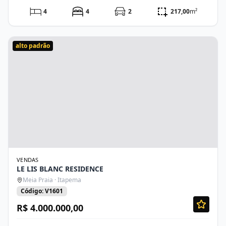
4
4
2
217,00
m²
alto padrão
VENDAS
LE LIS BLANC RESIDENCE
Meia Praia · Itapema
Código: V1601
R$ 4.000.000,00