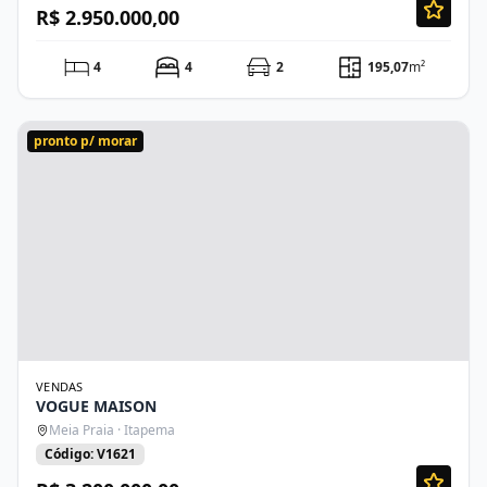
R$ 2.950.000,00
4
4
2
195,07
m²
pronto p/ morar
VENDAS
VOGUE MAISON
Meia Praia · Itapema
Código: V1621