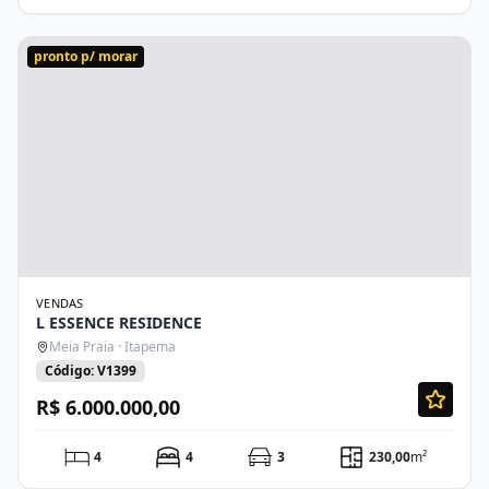
pronto p/ morar
VENDAS
L ESSENCE RESIDENCE
Meia Praia · Itapema
Código: V1399
R$ 6.000.000,00
4
4
3
230,00
m²