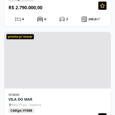
R$ 2.790.000,00
4
4
2
246,6
m²
pronto p/ morar
VENDAS
VILA DO MAR
Meia Praia · Itapema
Código: V1568