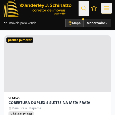
Favoritos (
11
imóveis para venda
Mapa
Menor valor
pronto p/morar
VENDAS
COBERTURA DUPLEX 4 SUITES NA MEIA PRAIA
Meia Praia · Itapema
Código: V1558