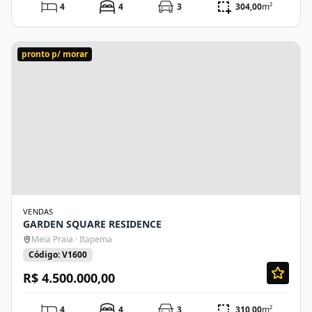
4
4
3
304,00
m²
pronto p/ morar
VENDAS
GARDEN SQUARE RESIDENCE
Meia Praia · Itapema
Código: V1600
R$ 4.500.000,00
4
4
3
310,00
m²