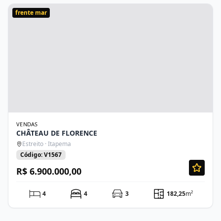
frente mar
VENDAS
CHÂTEAU DE FLORENCE
Estreito · Itapema
Código: V1567
R$ 6.900.000,00
4
4
3
182,25
m²