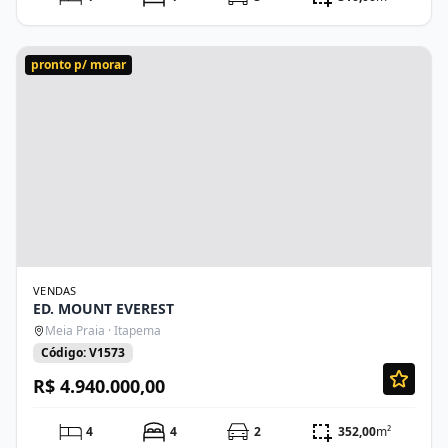
pronto p/ morar
VENDAS
ED. MOUNT EVEREST
Meia Praia · Itapema
Código: V1573
R$ 4.940.000,00
4
4
2
352,00
m²