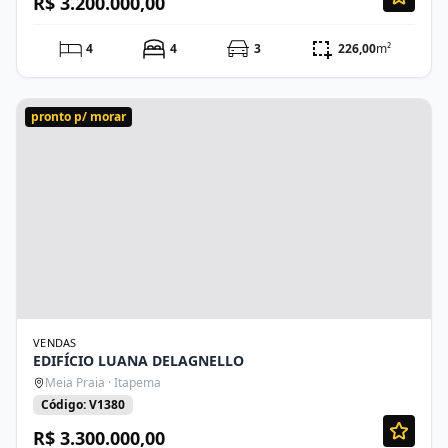
R$ 3.200.000,00
4
4
3
226,00
m²
pronto p/ morar
VENDAS
EDIFÍCIO LUANA DELAGNELLO
Meia Praia · Itapema
Código: V1380
R$ 3.300.000,00