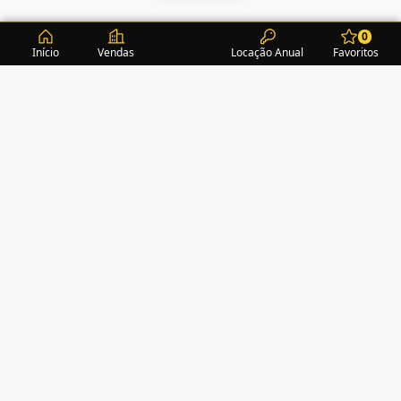
0
Início
Vendas
Locação Anual
Favoritos
CONDOMÍNIOS / EDIFÍCIOS
ITAPEMA
TURMALINA RESIDENCE
(1)
ALEXANDRITA RESIDENCE
(1)
AMAZONITA TOWERS RESIDENCE
(0)
AMETISTA HOME CLUB
(1)
AMETRINA RESIDENCE
(1)
AMON RÁ TOWER
(2)