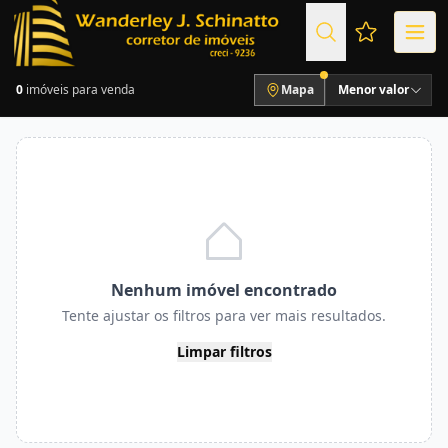
Favoritos (
0
imóveis para venda
Mapa
Menor valor
Nenhum imóvel encontrado
Tente ajustar os filtros para ver mais resultados.
Limpar filtros