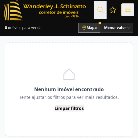
Favoritos (
0
imóveis para venda
Mapa
Menor valor
Nenhum imóvel encontrado
Tente ajustar os filtros para ver mais resultados.
Limpar filtros