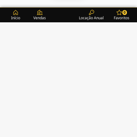
0
Início
Vendas
Locação Anual
Favoritos
CONDOMÍNIOS / EDIFÍCIOS
ITAPEMA
TURMALINA RESIDENCE
(1)
ALEXANDRITA RESIDENCE
(1)
AMAZONITA TOWERS RESIDENCE
(0)
AMETISTA HOME CLUB
(1)
AMETRINA RESIDENCE
(1)
AMON RÁ TOWER
(2)