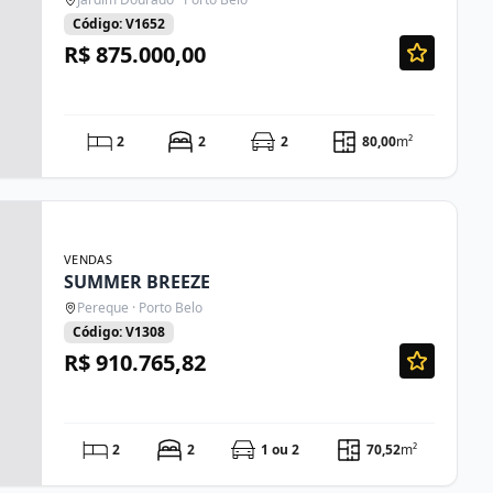
Código: V1652
R$ 875.000,00
2
2
2
80,00
m²
VENDAS
SUMMER BREEZE
Pereque · Porto Belo
Código: V1308
R$ 910.765,82
2
2
1 ou 2
70,52
m²