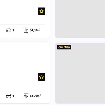
1
64,00
m²
em obra
1
63,00
m²