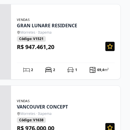
VENDAS
GRAN LUNARE RESIDENCE
Morretes · Itapema
Código: V1521
R$ 947.461,20
2
2
1
69,4
m²
VENDAS
VANCOUVER CONCEPT
Morretes · Itapema
Código: V1638
R$ 976.000,00