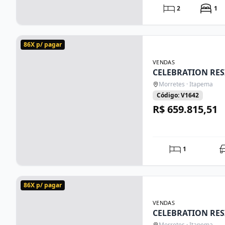
2
1
86X p/ pagar
VENDAS
CELEBRATION RE
Morretes · Itapema
Código: V1642
R$ 659.815,51
1
86X p/ pagar
VENDAS
CELEBRATION RE
Morretes · Itapema