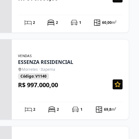
2
2
1
60,00
m²
VENDAS
ESSENZA RESIDENCIAL
Morretes · Itapema
Código: V1140
R$ 997.000,00
2
2
1
69,8
m²