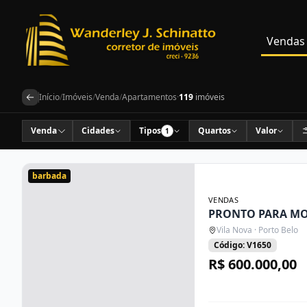
Vendas
Início
/
Imóveis
/
Venda
/
Apartamentos
·
119
imóveis
Venda
Cidades
Tipos
Quartos
Valor
1
barbada
VENDAS
PRONTO PARA M
Vila Nova · Porto Belo
Código: V1650
R$ 600.000,00