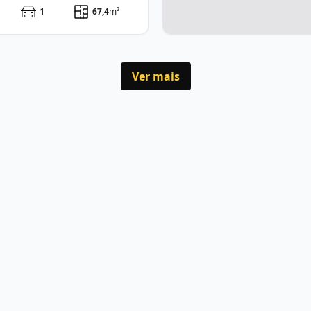
1
67,4
m²
Ver mais