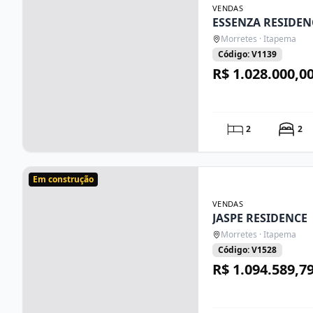
VENDAS
ESSENZA RESIDEN
Morretes · Itapema
Código: V1139
R$ 1.028.000,0
2
2
Em construção
VENDAS
JASPE RESIDENCE
Morretes · Itapema
Código: V1528
R$ 1.094.589,7