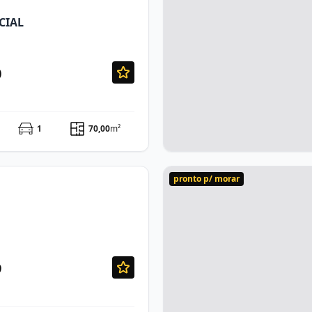
CIAL
0
1
70,00
m²
pronto p/ morar
9