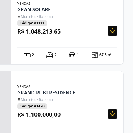
VENDAS
GRAN SOLARE
Morretes · Itapema
Código: V1111
R$ 1.048.213,65
2
2
1
67,5
m²
VENDAS
GRAND RUBI RESIDENCE
Morretes · Itapema
Código: V1470
R$ 1.100.000,00