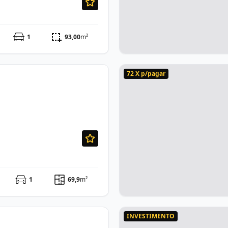
1
93,00
m²
72 X p/pagar
1
69,9
m²
INVESTIMENTO